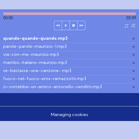
00:00
03:09
quando-quando-quando.mp3
×
parole-parole-maurizio-1.mp3
×
via-con-me-maurizio.mp3
×
mambo-italiano-maurizio.mp3
×
se-bastasse-una-canzone-.mp3
×
fuoco-nel-fuoco-eros-ramazzotti.mp3
×
ci-vorrebbe-un-amico-antonello-venditti.mp3
×
Managing cookies