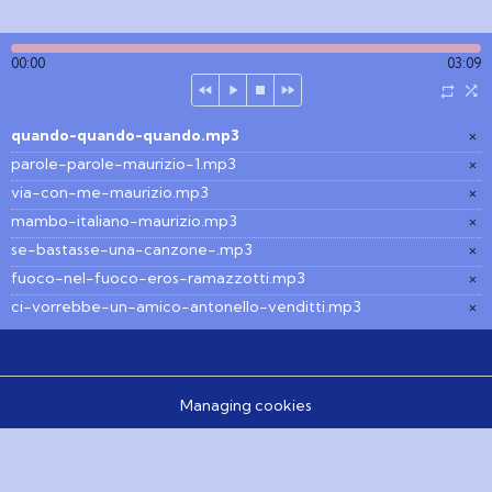
00:00
03:09
quando-quando-quando.mp3
×
parole-parole-maurizio-1.mp3
×
via-con-me-maurizio.mp3
×
mambo-italiano-maurizio.mp3
×
se-bastasse-una-canzone-.mp3
×
fuoco-nel-fuoco-eros-ramazzotti.mp3
×
ci-vorrebbe-un-amico-antonello-venditti.mp3
×
Managing cookies