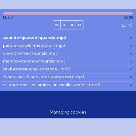
00:00
03:09
quando-quando-quando.mp3
×
parole-parole-maurizio-1.mp3
×
via-con-me-maurizio.mp3
×
mambo-italiano-maurizio.mp3
×
se-bastasse-una-canzone-.mp3
×
fuoco-nel-fuoco-eros-ramazzotti.mp3
×
ci-vorrebbe-un-amico-antonello-venditti.mp3
×
Managing cookies