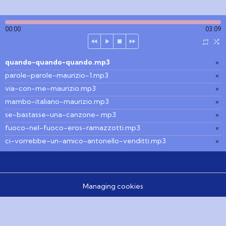
00:00
03:09
quando-quando-quando.mp3
×
parole-parole-maurizio-1.mp3
×
via-con-me-maurizio.mp3
×
mambo-italiano-maurizio.mp3
×
se-bastasse-una-canzone-.mp3
×
fuoco-nel-fuoco-eros-ramazzotti.mp3
×
ci-vorrebbe-un-amico-antonello-venditti.mp3
×
Managing cookies