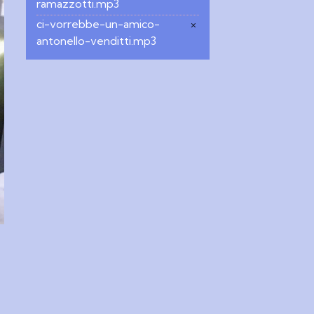
ramazzotti.mp3
ci-vorrebbe-un-amico-
×
antonello-venditti.mp3