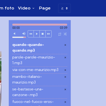
m foto
Video
Page
00:00
03:09
quando-quando-
×
quando.mp3
parole-parole-maurizio-
×
1.mp3
via-con-me-maurizio.mp3
×
mambo-italiano-
×
maurizio.mp3
se-bastasse-una-
×
canzone-.mp3
fuoco-nel-fuoco-eros-
×