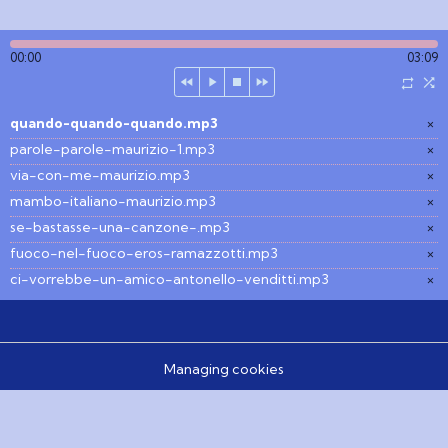
00:00
03:09
quando-quando-quando.mp3
×
parole-parole-maurizio-1.mp3
×
via-con-me-maurizio.mp3
×
mambo-italiano-maurizio.mp3
×
se-bastasse-una-canzone-.mp3
×
fuoco-nel-fuoco-eros-ramazzotti.mp3
×
ci-vorrebbe-un-amico-antonello-venditti.mp3
×
Managing cookies