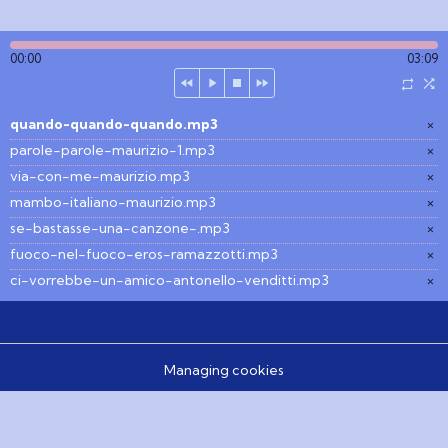
00:00
03:09
quando-quando-quando.mp3
×
parole-parole-maurizio-1.mp3
×
via-con-me-maurizio.mp3
×
mambo-italiano-maurizio.mp3
×
se-bastasse-una-canzone-.mp3
×
fuoco-nel-fuoco-eros-ramazzotti.mp3
×
ci-vorrebbe-un-amico-antonello-venditti.mp3
×
Managing cookies