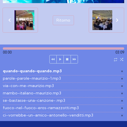
Ritorno
00:00
03:09
quando-quando-quando.mp3
×
parole-parole-maurizio-1.mp3
×
via-con-me-maurizio.mp3
×
mambo-italiano-maurizio.mp3
×
se-bastasse-una-canzone-.mp3
×
fuoco-nel-fuoco-eros-ramazzotti.mp3
×
ci-vorrebbe-un-amico-antonello-venditti.mp3
×