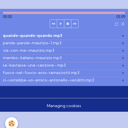
00:00
03:09
quando-quando-quando.mp3
×
parole-parole-maurizio-1.mp3
×
via-con-me-maurizio.mp3
×
mambo-italiano-maurizio.mp3
×
se-bastasse-una-canzone-.mp3
×
fuoco-nel-fuoco-eros-ramazzotti.mp3
×
ci-vorrebbe-un-amico-antonello-venditti.mp3
×
Managing cookies