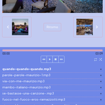
Ritorno
00:00
03:09
quando-quando-quando.mp3
×
parole-parole-maurizio-1.mp3
×
via-con-me-maurizio.mp3
×
mambo-italiano-maurizio.mp3
×
se-bastasse-una-canzone-.mp3
×
fuoco-nel-fuoco-eros-ramazzotti.mp3
×