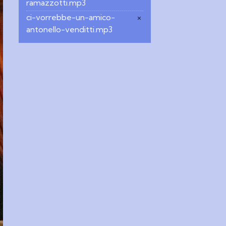
ramazzotti.mp3
ci-vorrebbe-un-amico-
×
antonello-venditti.mp3