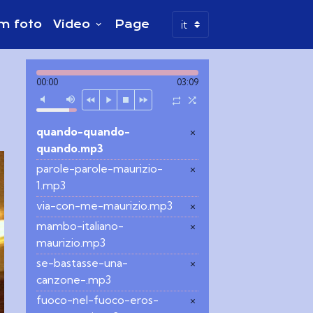
m foto
Video
Page
00:00
03:09
quando-quando-
×
quando.mp3
parole-parole-maurizio-
×
1.mp3
via-con-me-maurizio.mp3
×
mambo-italiano-
×
maurizio.mp3
se-bastasse-una-
×
canzone-.mp3
fuoco-nel-fuoco-eros-
×