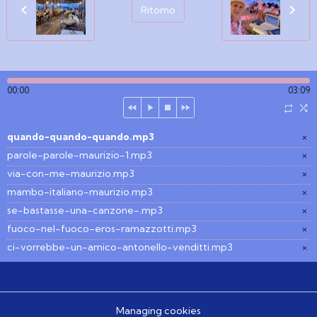
Ritorno
00:00
03:09
quando-quando-quando.mp3
×
parole-parole-maurizio-1.mp3
×
via-con-me-maurizio.mp3
×
mambo-italiano-maurizio.mp3
×
se-bastasse-una-canzone-.mp3
×
fuoco-nel-fuoco-eros-ramazzotti.mp3
×
ci-vorrebbe-un-amico-antonello-venditti.mp3
×
Managing cookies