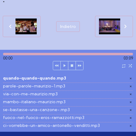
"
Indietro
00:00
03:09
quando-quando-quando.mp3
×
parole-parole-maurizio-1.mp3
×
via-con-me-maurizio.mp3
×
mambo-italiano-maurizio.mp3
×
se-bastasse-una-canzone-.mp3
×
fuoco-nel-fuoco-eros-ramazzotti.mp3
×
ci-vorrebbe-un-amico-antonello-venditti.mp3
×