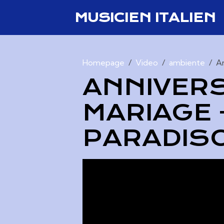
MUSICIEN ITALIEN
Homepage
Video
ambiente
An
ANNIVERS
MARIAGE -
PARADISO