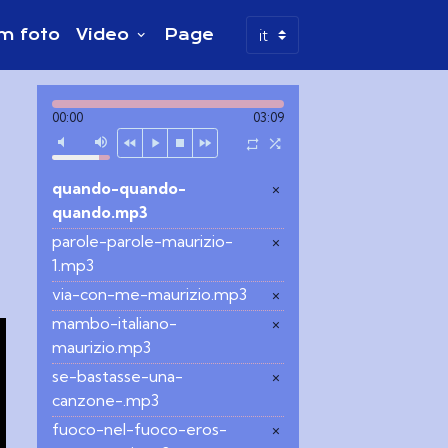
m foto
Video
Page
00:00
03:09
quando-quando-
×
quando.mp3
parole-parole-maurizio-
×
1.mp3
via-con-me-maurizio.mp3
×
mambo-italiano-
×
maurizio.mp3
se-bastasse-una-
×
canzone-.mp3
fuoco-nel-fuoco-eros-
×