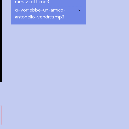
ramazzotti.mp3
ci-vorrebbe-un-amico-
×
antonello-venditti.mp3