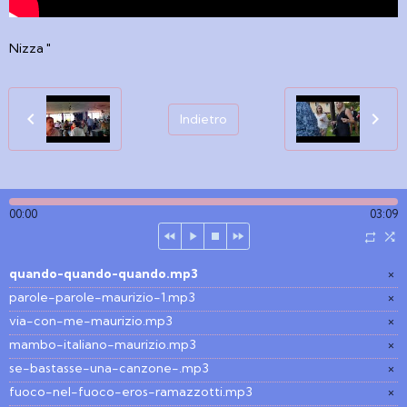
Nizza "
Indietro
00:00
03:09
quando-quando-quando.mp3
×
parole-parole-maurizio-1.mp3
×
via-con-me-maurizio.mp3
×
mambo-italiano-maurizio.mp3
×
se-bastasse-una-canzone-.mp3
×
fuoco-nel-fuoco-eros-ramazzotti.mp3
×