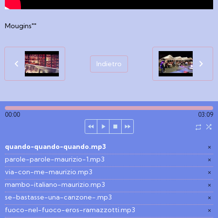
Mougins""
Indietro
00:00
03:09
quando-quando-quando.mp3
×
parole-parole-maurizio-1.mp3
×
via-con-me-maurizio.mp3
×
mambo-italiano-maurizio.mp3
×
se-bastasse-una-canzone-.mp3
×
fuoco-nel-fuoco-eros-ramazzotti.mp3
×