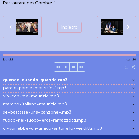
Restaurant des Combes "
Indietro
00:00
03:09
quando-quando-quando.mp3
×
parole-parole-maurizio-1.mp3
×
via-con-me-maurizio.mp3
×
mambo-italiano-maurizio.mp3
×
se-bastasse-una-canzone-.mp3
×
fuoco-nel-fuoco-eros-ramazzotti.mp3
×
ci-vorrebbe-un-amico-antonello-venditti.mp3
×