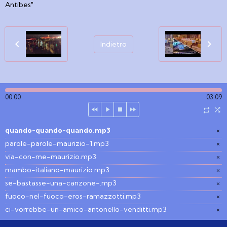
Antibes"
Indietro
00:00
03:09
quando-quando-quando.mp3
×
parole-parole-maurizio-1.mp3
×
via-con-me-maurizio.mp3
×
mambo-italiano-maurizio.mp3
×
se-bastasse-una-canzone-.mp3
×
fuoco-nel-fuoco-eros-ramazzotti.mp3
×
ci-vorrebbe-un-amico-antonello-venditti.mp3
×