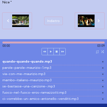
Nice "
Indietro
00:00
03:09
quando-quando-quando.mp3
×
parole-parole-maurizio-1.mp3
×
via-con-me-maurizio.mp3
×
mambo-italiano-maurizio.mp3
×
se-bastasse-una-canzone-.mp3
×
fuoco-nel-fuoco-eros-ramazzotti.mp3
×
ci-vorrebbe-un-amico-antonello-venditti.mp3
×