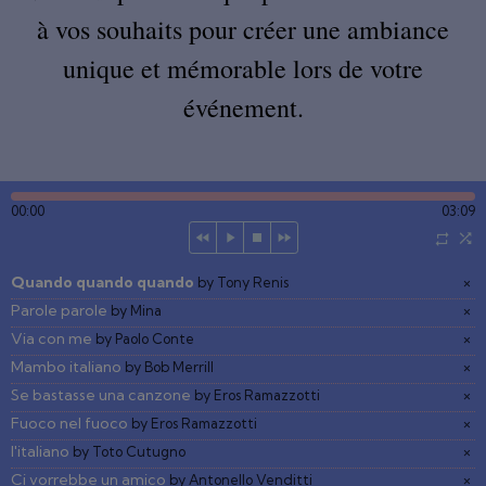
à vos souhaits pour créer une ambiance
unique et mémorable lors de votre
événement.
00:00
03:09
Quando quando quando
×
by Tony Renis
Parole parole
×
by Mina
Via con me
×
by Paolo Conte
Mambo italiano
×
by Bob Merrill
Se bastasse una canzone
×
by Eros Ramazzotti
Fuoco nel fuoco
×
by Eros Ramazzotti
l'italiano
×
by Toto Cutugno
Ci vorrebbe un amico
×
by Antonello Venditti