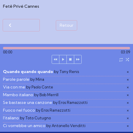
Fetê Privé Cannes
Retour
00:00
03:09
Quando quando quando
×
by Tony Renis
Parole parole
×
by Mina
Via con me
×
by Paolo Conte
Mambo italiano
×
by Bob Merrill
Se bastasse una canzone
×
by Eros Ramazzotti
Fuoco nel fuoco
×
by Eros Ramazzotti
l'italiano
×
by Toto Cutugno
Ci vorrebbe un amico
×
by Antonello Venditti