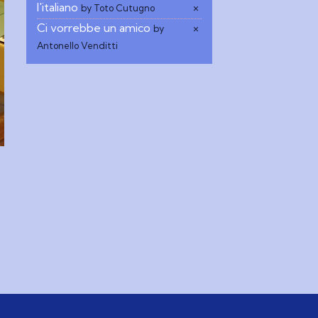
l'italiano
×
by Toto Cutugno
Ci vorrebbe un amico
×
by
Antonello Venditti