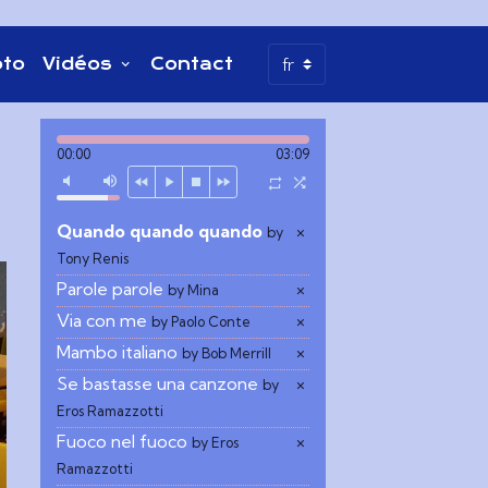
oto
Vidéos
Contact
00:00
03:09
Quando quando quando
×
by
Tony Renis
Parole parole
×
by Mina
Via con me
×
by Paolo Conte
Mambo italiano
×
by Bob Merrill
Se bastasse una canzone
×
by
Eros Ramazzotti
Fuoco nel fuoco
×
by Eros
Ramazzotti