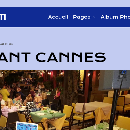
TI
Accueil
Pages
Album Ph
Cannes
ANT CANNES