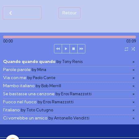
Retour
00:00
03:09
Quando quando quando
×
by Tony Renis
Parole parole
×
by Mina
Via con me
×
by Paolo Conte
Mambo italiano
×
by Bob Merrill
Se bastasse una canzone
×
by Eros Ramazzotti
Fuoco nel fuoco
×
by Eros Ramazzotti
l'italiano
×
by Toto Cutugno
Ci vorrebbe un amico
×
by Antonello Venditti