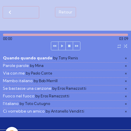
Retour
00:00
03:09
Quando quando quando
×
by Tony Renis
Parole parole
×
by Mina
Via con me
×
by Paolo Conte
Mambo italiano
×
by Bob Merrill
Se bastasse una canzone
×
by Eros Ramazzotti
Fuoco nel fuoco
×
by Eros Ramazzotti
l'italiano
×
by Toto Cutugno
Ci vorrebbe un amico
×
by Antonello Venditti