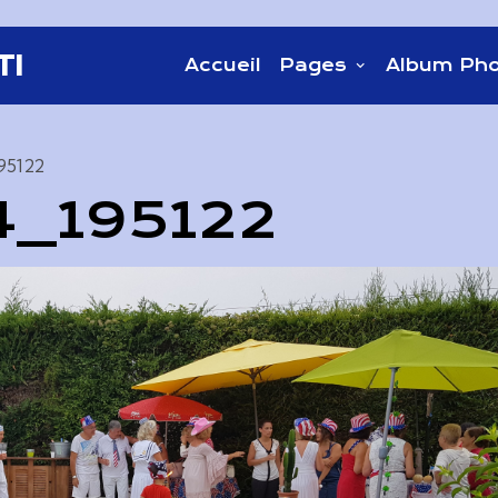
TI
Accueil
Pages
Album Ph
95122
4_195122