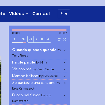
oto
Vidéos
Contact
00:00
03:09
Quando quando quando
×
by
Tony Renis
Parole parole
×
by Mina
Via con me
×
by Paolo Conte
Mambo italiano
×
by Bob Merrill
Se bastasse una canzone
×
by
Eros Ramazzotti
Fuoco nel fuoco
×
by Eros
Ramazzotti