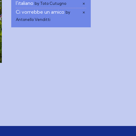
l'italiano
×
by Toto Cutugno
Ci vorrebbe un amico
×
by
Antonello Venditti