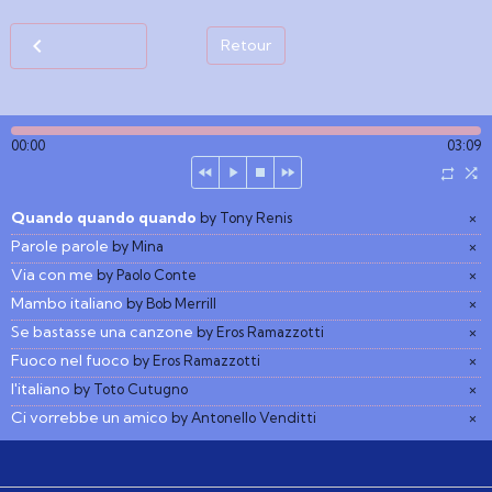
Retour
00:00
03:09
Quando quando quando
×
by Tony Renis
Parole parole
×
by Mina
Via con me
×
by Paolo Conte
Mambo italiano
×
by Bob Merrill
Se bastasse una canzone
×
by Eros Ramazzotti
Fuoco nel fuoco
×
by Eros Ramazzotti
l'italiano
×
by Toto Cutugno
Ci vorrebbe un amico
×
by Antonello Venditti