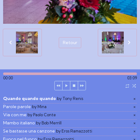
Retour
00:00
03:09
Quando quando quando
×
by Tony Renis
Parole parole
×
by Mina
Via con me
×
by Paolo Conte
Mambo italiano
×
by Bob Merrill
Se bastasse una canzone
×
by Eros Ramazzotti
Fuoco nel fuoco
×
by Eros Ramazzotti