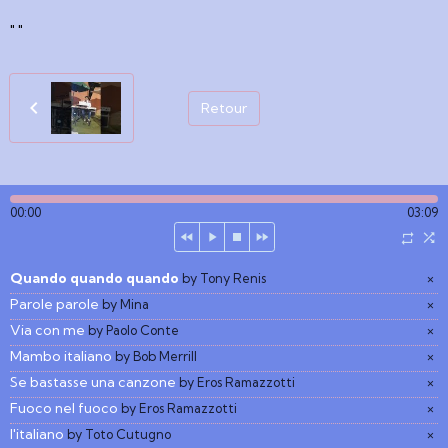
" "
Retour
00:00
03:09
Quando quando quando
×
by Tony Renis
Parole parole
×
by Mina
Via con me
×
by Paolo Conte
Mambo italiano
×
by Bob Merrill
Se bastasse una canzone
×
by Eros Ramazzotti
Fuoco nel fuoco
×
by Eros Ramazzotti
l'italiano
×
by Toto Cutugno