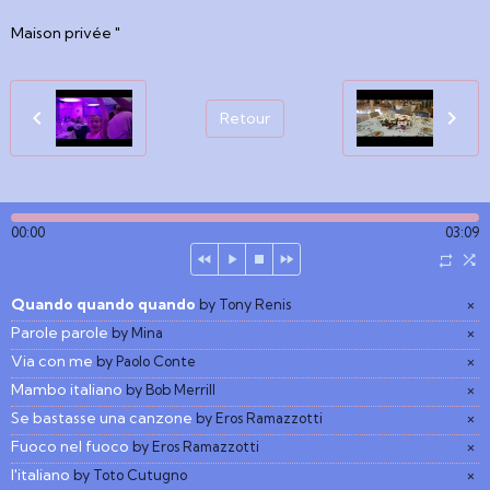
Maison privée "
Retour
00:00
03:09
Quando quando quando
×
by Tony Renis
Parole parole
×
by Mina
Via con me
×
by Paolo Conte
Mambo italiano
×
by Bob Merrill
Se bastasse una canzone
×
by Eros Ramazzotti
Fuoco nel fuoco
×
by Eros Ramazzotti
l'italiano
×
by Toto Cutugno