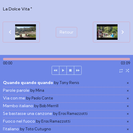
La Dolce Vita "
Retour
00:00
03:09
Quando quando quando
×
by Tony Renis
Parole parole
×
by Mina
Via con me
×
by Paolo Conte
Mambo italiano
×
by Bob Merrill
Se bastasse una canzone
×
by Eros Ramazzotti
Fuoco nel fuoco
×
by Eros Ramazzotti
l'italiano
×
by Toto Cutugno